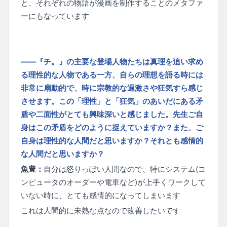
と、それぞれの物語が漫画を制作することのメタファ
ーにもなっています
——『チ。』の主要な登場人物たちは真理を追い求め
る理性的な人物である一方、自らの理想を語る時には
非常に扇動的で、時に宗教的な過激さや狂気すら感じ
させます。この「理性」と「狂気」のあいだにある矛
盾や二面性がとても興味深いと感じました。先生ご自
身はこの矛盾をどのように捉えていますか？また、ご
自身は理性的な人間だと思いますか？それとも感情的
な人間だと思いますか？
魚豊：
自分は怒りっぽい人間なので、特にシステム(コ
ンピュータのオーダーや電車など)が上手くワークして
いない時に、とても感情的になってしまいます
これは人間的に未熟な点なので改善したいです