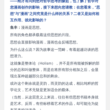
——刚才有问到您对哲学思考的缘起，也了解了哲学对
您漫画创作的影响，接下来想向您请教：在您看来，“思
想”与“漫画”之间究竟是什么样的关系？二者又是如何相
互作用、彼此影响的？
鱼丰：
漫画是思想。
所有的角色都承载着这些思想的片段。
思想会直接影响漫画，漫画也会反哺思想。
为什么这么说？因为故事这一范畴，有着超越访谈的思
想潜力。
这就像是整体论（Holism），并不是所有能被拆解的部
分的总和叫做整体，而是在将所有部分相加之后，会显
现出某种超越部分总和的剩余。
或许这个剩余就是灵韵，而灵韵的达成，相比纯粹的哲
学论文，艺术无疑是更加适合的载体。
（当然，从这层意义上来说，往往有些思想书籍本身就
是艺术。反而，有些标榜着艺术的作品，却可能沦为徒
有其表的访谈录。）