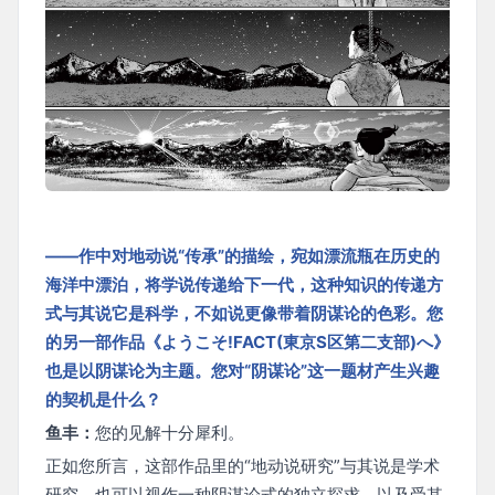
——作中对地动说“传承”的描绘，宛如漂流瓶在历史的
海洋中漂泊，将学说传递给下一代，这种知识的传递方
式与其说它是科学，不如说更像带着阴谋论的色彩。您
的另一部作品《ようこそ!FACT(東京S区第二支部)へ》
也是以阴谋论为主题。您对“阴谋论”这一题材产生兴趣
的契机是什么？
鱼丰：
您的见解十分犀利。
正如您所言，这部作品里的“地动说研究”与其说是学术
研究，也可以视作一种阴谋论式的独立探求，以及受其