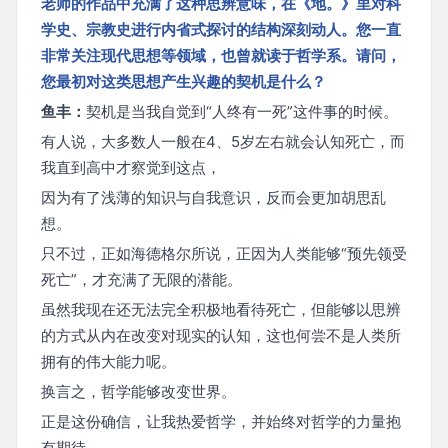
老师的作品中充满了这种思辨意味，在《地。》里对科
学史、宗教史进行内省式探讨的结构深刻动人。您一直
非常关注现代思想等领域，也曾就读于哲学系。请问，
您最初对这类思想产生兴趣的契机是什么？
鱼丰：
契机是当我自觉到“人终有一死”这件事的时候。
有人说，大多数人一般在4、5岁左右就会认知死亡，而
我直到高中才察觉到这点，
因为有了浅薄的知识与自我意识，反而会更加胡思乱
想。
只不过，正如海德格尔所说，正因为人类能够“预先领受
死亡”，才充满了无限的潜能。
虽然我现在还无法完全积极地看待死亡，但能够以思辨
的方式从内在改变对现实的认知，这也何尝不是人类所
拥有的伟大能力呢。
换言之，哲学能够改变世界。
正是这份确信，让我热爱哲学，并始终对哲学的力量抱
有期待。