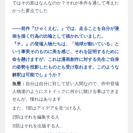
ではその差はなんなのか？それが本作を通して考えた
かった要点でした
——前作『ひゃくえむ。』では、走ることを自分が漫
画を描く行為の比喩として描かれていました。
『チ。』の登場人物たちは、「地球が動いている」と
いう事実そのものに美を感じ、それを証明するために
命を懸けますが、これは漫画創作に対する先生ご自身
の姿勢を投影したものとも受け取れます。このような
解釈は可能でしょうか？
魚豊：
自分は自分に対して甘い人間なので、作中登場
人物達のようにストイックに何かに賭ける事はできま
せんが、憧れはあります
また、1部はアイデアを見つける人
2部はそれを編集する人
3部はそれを出版する人、