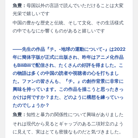
魚豊：
母国以外の言語で読んでいただけることは大変
光栄で嬉しいです
中国の豊かな歴史と伝統、そして文化、その生活様式
の中でもなにか響くものがあると嬉しいです
——先生の作品『チ。-地球の運動について-』は2022
年に簡体字版が正式に出版され、昨年はアニメ化作品
もBiliBiliで配信され、たくさんの好評を得ました。こ
の物語は多くの中国の読者や視聴者の心を打ちまし
た。ファンの皆さんも、『チ。』の創作背景に非常に
興味を持っています。この作品を描こうと思ったきっ
かけは何ですか？また、どのように構想を練っていっ
たのでしょうか？
魚豊：
知性と暴力の関係性について興味がありました
それは現代から見るとギャップのある二項対立のよう
に見えて、実はとても密接なものだと気づきました。