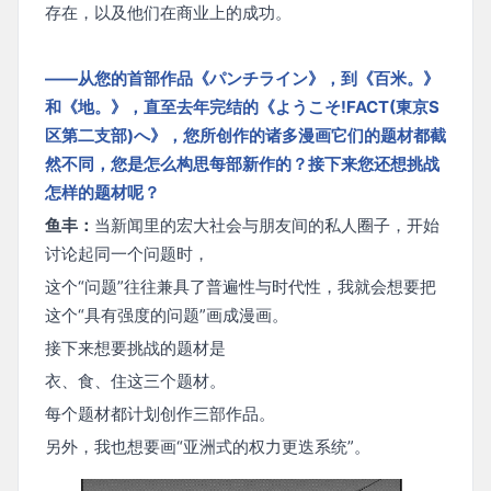
存在，以及他们在商业上的成功。
——从您的首部作品《パンチライン》，到《百米。》
和《地。》，直至去年完结的《ようこそ!FACT(東京S
区第二支部)へ》，您所创作的诸多漫画它们的题材都截
然不同，您是怎么构思每部新作的？接下来您还想挑战
怎样的题材呢？
鱼丰：
当新闻里的宏大社会与朋友间的私人圈子，开始
讨论起同一个问题时，
这个“问题”往往兼具了普遍性与时代性，我就会想要把
这个“具有强度的问题”画成漫画。
接下来想要挑战的题材是
衣、食、住这三个题材。
每个题材都计划创作三部作品。
另外，我也想要画“亚洲式的权力更迭系统”。