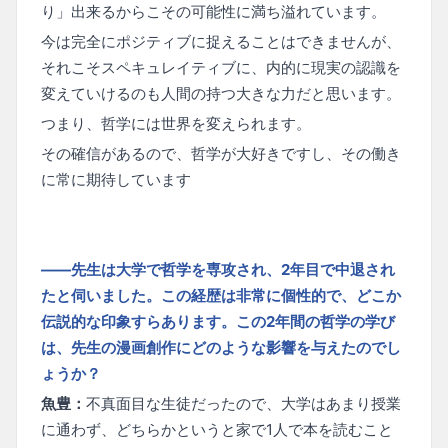
り」出来るからこその可能性に満ち溢れています。
今は完全にポジティブに捉えることはできませんが、
それこそスペキュレイティブに、内的に現実の認識を
変えていけるのも人間の持つ大きな力だと思います。
つまり、哲学には世界を変えられます。
その確信があるので、哲学が大好きですし、その働き
に常に期待しています
——先生は大学で哲学を専攻され、2年目で中退され
たと伺いました。この経歴は非常に個性的で、どこか
伝説的な印象すらあります。この2年間の哲学の学び
は、先生の漫画創作にどのような影響を与えたのでし
ょうか？
魚豊：
不真面目な生徒だったので、大学はあまり授業
に通わず、どちらかというと家で1人で本を読むこと