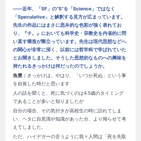
——近年、「SF」の“S”を「Science」ではなく
「Speculative」と解釈する見方が広まっています。
先生の作品にはまさに思弁的な色彩が強く表れてお
り、『チ。』においても科学史・宗教史を内省的に問
い直す構造が際立っています。先生は現代思想などへ
の関心が非常に深く、以前には哲学科で学ばれていた
とお聞きしました。そうした思想的なものへの興味を
持たれるきっかけは何だったのでしょうか。
魚豊：
きっかけは、やはり、「いつか死ぬ」という事
を自覚した時だと思います
人の話を聞くと、死に気づくのは4.5歳のタイミング
であることが多いと知りましたが
自分の場合、その気付きが高校生の時に訪れてしま
い、ヘタに自意識や知識があった分、より拗らせて考
えてしました。
ただ、ハイデガーの言うように我々人間は「死を先取