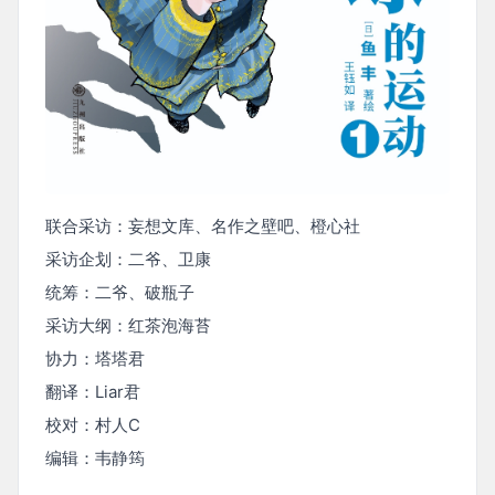
联合采访：妄想文库、名作之壁吧、橙心社
采访企划：二爷、卫康
统筹：二爷、破瓶子
采访大纲：红茶泡海苔
协力：塔塔君
翻译：Liar君
校对：村人C
编辑：韦静筠