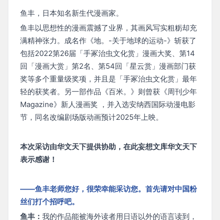
鱼丰，日本知名新生代漫画家。
鱼丰以思想性的漫画震撼了业界，其画风写实粗粝却充
满精神张力。成名作《地。-关于地球的运动-》斩获了
包括2022第26届「手冢治虫文化赏」漫画大奖、第14
回「漫画大赏」第2名、第54回「星云赏」漫画部门获
奖等多个重量级奖项，并且是「手冢治虫文化赏」最年
轻的获奖者。另一部作品《百米。》则曾获《周刊少年
Magazine》新人漫画奖 ，并入选安纳西国际动漫电影
节，同名改编剧场版动画预计2025年上映。
本次采访由华文天下提供协助，在此妄想文库华文天下
表示感谢！
——鱼丰老师您好，很荣幸能采访您。首先请对中国粉
丝们打个招呼吧。
鱼丰：
我的作品能被海外读者用日语以外的语言读到，