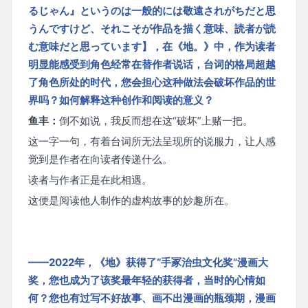
るじゃん』というのは一般的には敬遠されがちだと思
うんですけど、それこそが作品を描く意味、読者が読
む意味だと思っています】，在《地。》中，作为读者
明显能感受到角色经常在替作者说话，台词的格局超越
了角色所处的时代，您会担心这种做法会破坏作品的世
界吗？如何解释这种创作和阅读的意义？
鱼丰：
倒不如说，我反而想在这“破坏”上赌一把。
这一字一句，有着台词所无法呈现所的说服力，让人感
觉到是作者在向读者传递什么。
读者与作者正是在此相遇。
这便是阅读他人制作的虚构故事的妙趣所在。
——2022年，《地》获得了“手冢治虫文化奖”漫画大
奖，您也成为了该奖最年轻的获得者，当时的心情如
何？您也有过写不好故事、画不出漫画的瓶颈期，漫画