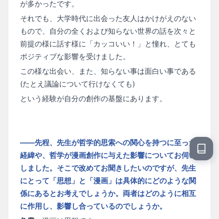
が多かったです。
それでも、大学時代に出会った友人はかけがえのない
もので、自分の全くおよび知らない世界の話を次々と
前提の様に話す様に「カッコいい！」と憧れ、とても
ポジティブな影響を受けました。
この様な出会い、また、知らない事は面白い事である
(たとえ議論について行けなくても)
という経験が自分の創作の基盤にあります。
——先程、先生が哲学的思索への関心を持つに至った
経緯や、哲学が漫画創作に与えた影響についてお伺い
しました。そこで改めてお聞きしたいのですが、先生
にとって「思想」と「漫画」は具体的にどのような関
係にあるとお考えでしょうか。両者はどのように相互
に作用し、影響し合っているのでしょうか。