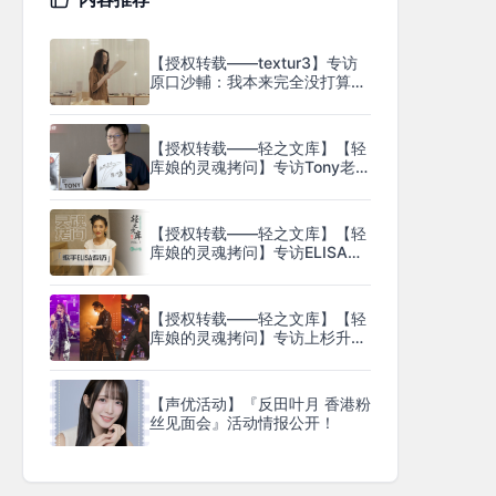
【授权转载——textur3】专访
原口沙輔：我本来完全没打算唱
歌
【授权转载——轻之文库】【轻
库娘的灵魂拷问】专访Tony老
师，关于艳娘幻梦谭与中国风的
应用（仅视频）
【授权转载——轻之文库】【轻
库娘的灵魂拷问】专访ELISA，
希望能成为更贴近大家心扉的歌
手（仅视频）
【授权转载——轻之文库】【轻
库娘的灵魂拷问】专访上杉升，
织田哲郎，山田信夫，直到世界
尽头的天马座幻想（仅视频）
【声优活动】『反田叶月 香港粉
丝见面会』活动情报公开！