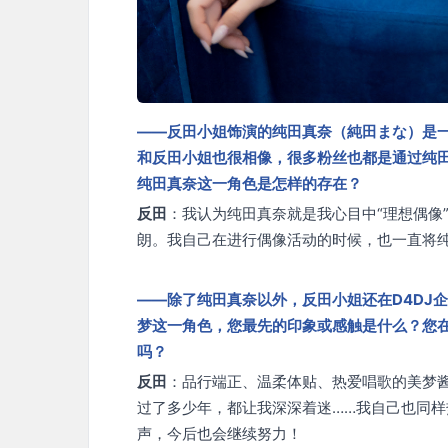
——反田小姐饰演的纯田真奈（純田まな）是
和反田小姐也很相像，很多粉丝也都是通过纯
纯田真奈这一角色是怎样的存在？
反田
：我认为纯田真奈就是我心目中“理想偶像
朗。我自己在进行偶像活动的时候，也一直将
——除了纯田真奈以外，反田小姐还在D4DJ企划中
梦这一角色，您最先的印象或感触是什么？您
吗？
反田
：品行端正、温柔体贴、热爱唱歌的美梦
过了多少年，都让我深深着迷……我自己也同
声，今后也会继续努力！