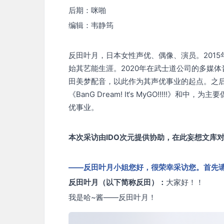
后期：咪啪
编辑：韦静筠
反田叶月，日本女性声优、偶像、演员。2015年于
始其艺能生涯。2020年在武士道公司的多媒体音乐企
田美梦配音，以此作为其声优事业的起点。之后她
《BanG Dream! It‘s MyGO!!!!!》
优事业。
本次采访由IDO次元提供协助，在此妄想文库对
——反田叶月小姐您好，很荣幸采访您。首先
反田叶月（以下简称反田）：
大家好！！
我是哈~酱——反田叶月！