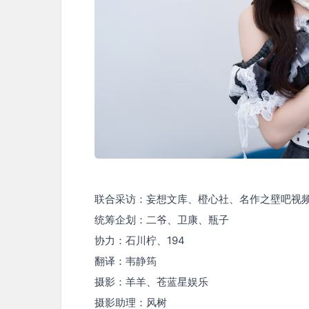
联合采访：妄想文库、橙心社、名作之壁吧视频组
统筹企划：二爷、卫康、瓶子
协力：石川柠、194
翻译：韦静筠
摄影：羊羊、苍蓝星娱乐
摄影助理：风树